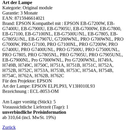
Art der Lampe
Kategorie: Original module
Garantie: 3 Monate
EAN: 8715946614021
Brand: EPSON Kompatibel mit : EPSON EB-G7200W, EB-
G7400U, EB-G7900U, EB-G7905U, EB-G7000W, EB-G7800,
EB-G7100, EB-G7100NL, EB-G7500U/NL, EB-G7805, EB-
G7805U/NL, EB-G7907U, G7200WNL, PRO G700WNL, PRO
G7000W, PRO G7100, PRO G7100NL, PRO G7200W, PRO
G7400U, PRO G7400UNL, PRO G7500U, PRO G7500UNL,
PRO G7805, PRO G7805NL, PRO G7905U, PRO G7905UNL,
EB-G7900NL, Pro G7000WNL, Pro G7200WNL, H749A,
H749B, H749C, H750C, H751A, H751B, H751C, H752A,
H752B, H752C, H753A, H753B, H753C, H754A, H754B,
H754C, H762A, H762B, H762C
Für den Projektor: EPSON
Art der Lampe: EPSON ELPLP93, V13H010L93
Bezeichnung : ECL-8053-OM
Am Lager vorrätig (Stück): 5
Voraussichtliche Lieferzeit (Tage): 1
unverbindliche Preisinformation
ab 310,64 (incl. MwSt. 19%)
Zurück