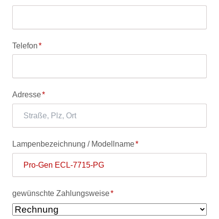
Pflichtfeld
Telefon
*
Pflichtfeld
Adresse
*
Pflichtfeld
Lampenbezeichnung / Modellname
*
Pflichtfeld
gewünschte Zahlungsweise
*