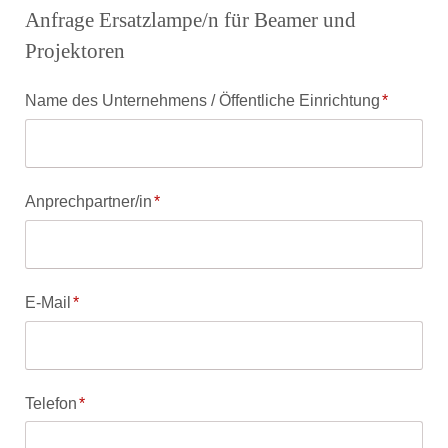
Anfrage Ersatzlampe/n für Beamer und
Projektoren
Pflichtfeld
Name des Unternehmens / Öffentliche Einrichtung
*
Pflichtfeld
Anprechpartner/in
*
Pflichtfeld
E-Mail
*
Pflichtfeld
Telefon
*