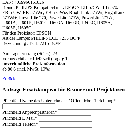
EAN: 4059966151826
Brand: PHILIPS Kompatibel mit : EPSON EB-575Wi, EB-570,
EB-575W, EB-575We, EB-575Wie, BrightLink 575Wi, BrightLink
575Wi+, PowerLite 570, PowerLite 575W, PowerLite 575Wi,
H601A, H601B, H601C, H603A, H603B, H603C, H605A,
H605B, H605C
Für den Projektor: EPSON
Art der Lampe: PHILIPS ECL-7215-BO/P
Bezeichnung : ECL-7215-BO/P
Am Lager vorrätig (Stück): 23
Voraussichtliche Lieferzeit (Tage): 1
unverbindliche Preisinformation
ab 80,6 (incl. MwSt. 19%)
Zurück
Anfrage Ersatzlampe/n für Beamer und Projektoren
Pflichtfeld
Name des Unternehmens / Öffentliche Einrichtung
*
Pflichtfeld
Anprechpartner/in
*
Pflichtfeld
E-Mail
*
Pflichtfeld
Telefon
*