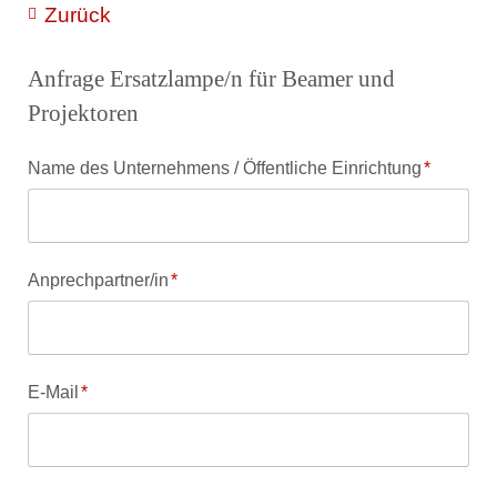
Zurück
Anfrage Ersatzlampe/n für Beamer und
Projektoren
Pflichtfeld
Name des Unternehmens / Öffentliche Einrichtung
*
Pflichtfeld
Anprechpartner/in
*
Pflichtfeld
E-Mail
*