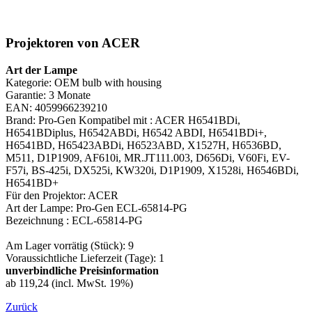
Projektoren von ACER
Art der Lampe
Kategorie: OEM bulb with housing
Garantie: 3 Monate
EAN: 4059966239210
Brand: Pro-Gen Kompatibel mit : ACER H6541BDi,
H6541BDiplus, H6542ABDi, H6542 ABDI, H6541BDi+,
H6541BD, H65423ABDi, H6523ABD, X1527H, H6536BD,
M511, D1P1909, AF610i, MR.JT111.003, D656Di, V60Fi, EV-
F57i, BS-425i, DX525i, KW320i, D1P1909, X1528i, H6546BDi,
H6541BD+
Für den Projektor: ACER
Art der Lampe: Pro-Gen ECL-65814-PG
Bezeichnung : ECL-65814-PG
Am Lager vorrätig (Stück): 9
Voraussichtliche Lieferzeit (Tage): 1
unverbindliche Preisinformation
ab 119,24 (incl. MwSt. 19%)
Zurück