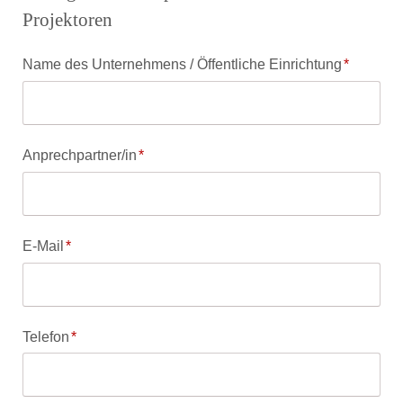
Projektoren
Pflichtfeld
Name des Unternehmens / Öffentliche Einrichtung
*
Pflichtfeld
Anprechpartner/in
*
Pflichtfeld
E-Mail
*
Pflichtfeld
Telefon
*