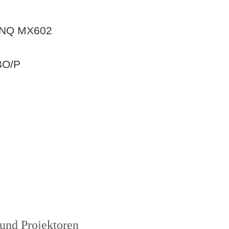
BENQ MX602
BO/P
und Projektoren