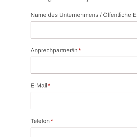
Pflichtfeld
Name des Unternehmens / Öffentliche E
Pflichtfeld
Anprechpartner/in
*
Pflichtfeld
E-Mail
*
Pflichtfeld
Telefon
*