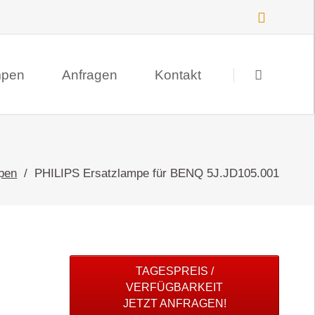
Navigation
überspringen
mpen
Anfragen
Kontakt
Suche
Datenschutz
pen
PHILIPS Ersatzlampe für BENQ 5J.JD105.001
Impressum
TAGESPREIS /
VERFÜGBARKEIT
JETZT ANFRAGEN!