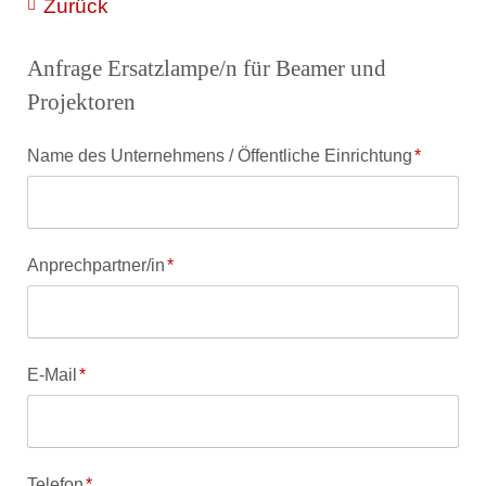
Zurück
Anfrage Ersatzlampe/n für Beamer und
Projektoren
Pflichtfeld
Name des Unternehmens / Öffentliche Einrichtung
*
Pflichtfeld
Anprechpartner/in
*
Pflichtfeld
E-Mail
*
Pflichtfeld
Telefon
*