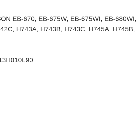
PSON EB-670, EB-675W, EB-675WI, EB-680WI,
742C, H743A, H743B, H743C, H745A, H745B,
V13H010L90