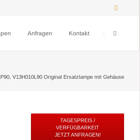
Navigation
überspringen
mpen
Anfragen
Kontakt
Suche
Datenschutz
90, V13H010L90 Original Ersatzlampe mit Gehäuse
Impressum
TAGESPREIS /
VERFÜGBARKEIT
JETZT ANFRAGEN!