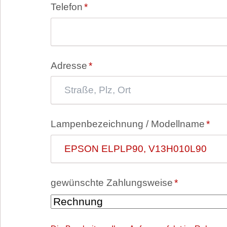
Pflichtfeld
Telefon
*
Pflichtfeld
Adresse
*
Pflichtfeld
Lampenbezeichnung / Modellname
*
Pflichtfeld
gewünschte Zahlungsweise
*