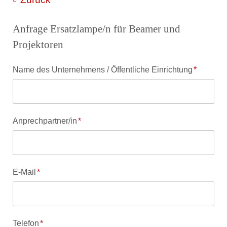
Anfrage Ersatzlampe/n für Beamer und
Projektoren
Pflichtfeld
Name des Unternehmens / Öffentliche Einrichtung
*
Pflichtfeld
Anprechpartner/in
*
Pflichtfeld
E-Mail
*
Pflichtfeld
Telefon
*