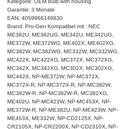
Kategorie: OEM bulb with housing
Garantie: 3 Monate
EAN: 4059966149830
Brand: Pro-Gen Kompatibel mit : NEC
ME382U, ME382UG, ME342U, ME342UG,
ME372W, ME372WG, ME402X, ME402XG,
MC382W, MC382WG, MC332W, MC332WG,
MC422X, MC422XG, MC372X, MC372XG,
MC342X, MC342XG, MC302X, MC302XG,
MC442X, NP-ME372W, NP-MC372X,
MC372X-R, NP-MC372X-R, NP-MC382W,
MC382W-R, NP-MC382W-R, MC382XG,
ME402U, NP-MC423W, NP-MC453X, NP-
ME372W-R, NP-ME382U, NP-ME423W, NP-
ME453X, ME332W, NP-CD2125X, NP-
CR2105X, NP-CR2200X, NP-CD2310X, NP-