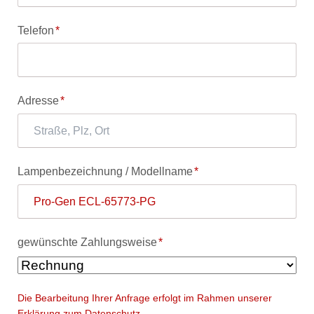
Pflichtfeld
Telefon
*
Pflichtfeld
Adresse
*
Pflichtfeld
Lampenbezeichnung / Modellname
*
Pflichtfeld
gewünschte Zahlungsweise
*
Die Bearbeitung Ihrer Anfrage erfolgt im Rahmen unserer
Erklärung zum Datenschutz.