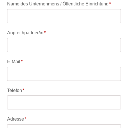
Pflichtfeld
Name des Unternehmens / Öffentliche Einrichtung
*
Pflichtfeld
Anprechpartner/in
*
Pflichtfeld
E-Mail
*
Pflichtfeld
Telefon
*
Pflichtfeld
Adresse
*