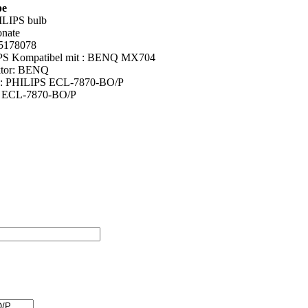
pe
ILIPS bulb
onate
5178078
PS Kompatibel mit : BENQ MX704
ktor: BENQ
e: PHILIPS ECL-7870-BO/P
: ECL-7870-BO/P