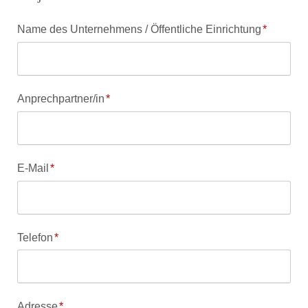
Pflichtfeld
Name des Unternehmens / Öffentliche Einrichtung
*
Pflichtfeld
Anprechpartner/in
*
Pflichtfeld
E-Mail
*
Pflichtfeld
Telefon
*
Pflichtfeld
Adresse
*