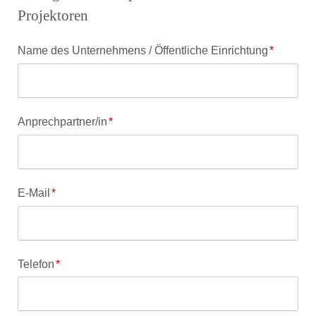
Projektoren
Pflichtfeld
Name des Unternehmens / Öffentliche Einrichtung
*
Pflichtfeld
Anprechpartner/in
*
Pflichtfeld
E-Mail
*
Pflichtfeld
Telefon
*