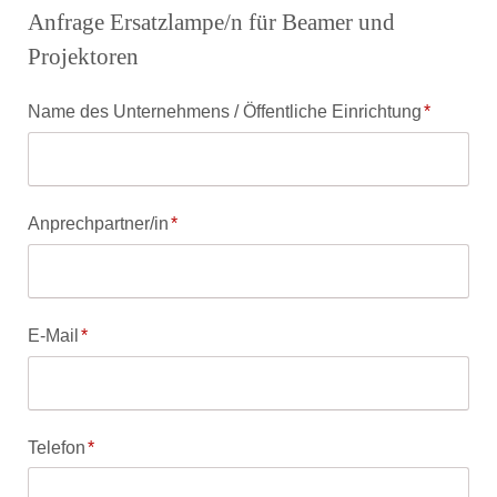
Anfrage Ersatzlampe/n für Beamer und
Projektoren
Pflichtfeld
Name des Unternehmens / Öffentliche Einrichtung
*
Pflichtfeld
Anprechpartner/in
*
Pflichtfeld
E-Mail
*
Pflichtfeld
Telefon
*