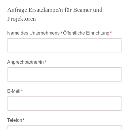
Anfrage Ersatzlampe/n für Beamer und
Projektoren
Pflichtfeld
Name des Unternehmens / Öffentliche Einrichtung
*
Pflichtfeld
Anprechpartner/in
*
Pflichtfeld
E-Mail
*
Pflichtfeld
Telefon
*