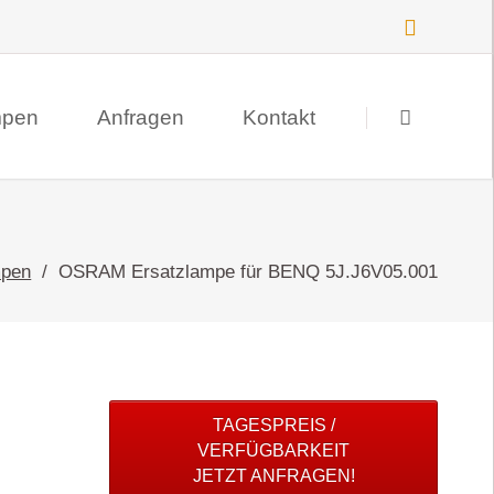
Navigation
überspringen
mpen
Anfragen
Kontakt
Suche
Datenschutz
pen
OSRAM Ersatzlampe für BENQ 5J.J6V05.001
Impressum
TAGESPREIS /
VERFÜGBARKEIT
JETZT ANFRAGEN!