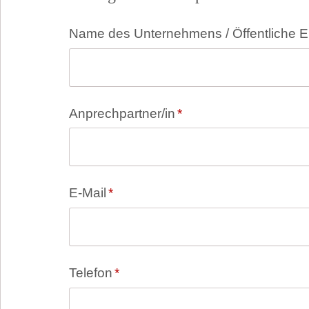
Pflichtfeld
Name des Unternehmens / Öffentliche E
Pflichtfeld
Anprechpartner/in
*
Pflichtfeld
E-Mail
*
Pflichtfeld
Telefon
*