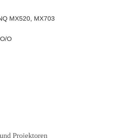
ENQ MX520, MX703
BO/O
und Projektoren