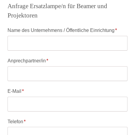
Anfrage Ersatzlampe/n für Beamer und
Projektoren
Pflichtfeld
Name des Unternehmens / Öffentliche Einrichtung
*
Pflichtfeld
Anprechpartner/in
*
Pflichtfeld
E-Mail
*
Pflichtfeld
Telefon
*