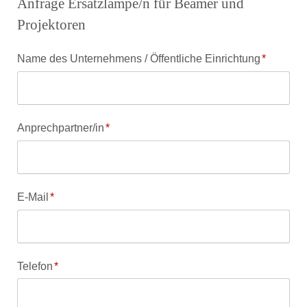
Anfrage Ersatzlampe/n für Beamer und
Projektoren
Pflichtfeld
Name des Unternehmens / Öffentliche Einrichtung
*
Pflichtfeld
Anprechpartner/in
*
Pflichtfeld
E-Mail
*
Pflichtfeld
Telefon
*