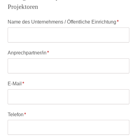
Projektoren
Pflichtfeld
Name des Unternehmens / Öffentliche Einrichtung
*
Pflichtfeld
Anprechpartner/in
*
Pflichtfeld
E-Mail
*
Pflichtfeld
Telefon
*