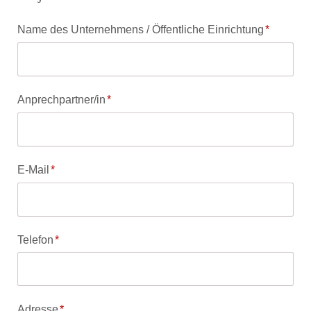
Pflichtfeld
Name des Unternehmens / Öffentliche Einrichtung
*
Pflichtfeld
Anprechpartner/in
*
Pflichtfeld
E-Mail
*
Pflichtfeld
Telefon
*
Pflichtfeld
Adresse
*