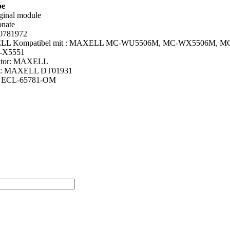
pe
iginal module
onate
0781972
ELL Kompatibel mit : MAXELL MC-WU5506M, MC-WX5506M, 
-X5551
ektor: MAXELL
pe: MAXELL DT01931
 : ECL-65781-OM