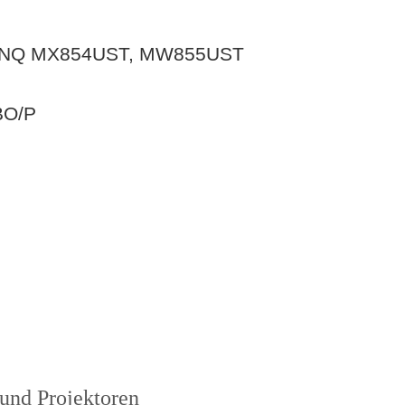
: BENQ MX854UST, MW855UST
BO/P
und Projektoren