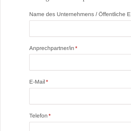
Pflichtfeld
Name des Unternehmens / Öffentliche E
Pflichtfeld
Anprechpartner/in
*
Pflichtfeld
E-Mail
*
Pflichtfeld
Telefon
*