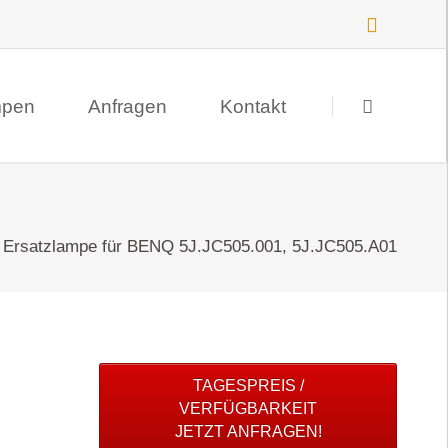
Navigation
überspringen
mpen
Anfragen
Kontakt
Suche
Datenschutz
 Ersatzlampe für BENQ 5J.JC505.001, 5J.JC505.A01
Impressum
TAGESPREIS /
VERFÜGBARKEIT
JETZT ANFRAGEN!