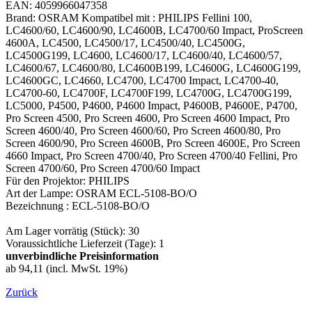
EAN: 4059966047358
Brand: OSRAM Kompatibel mit : PHILIPS Fellini 100,
LC4600/60, LC4600/90, LC4600B, LC4700/60 Impact, ProScreen
4600A, LC4500, LC4500/17, LC4500/40, LC4500G,
LC4500G199, LC4600, LC4600/17, LC4600/40, LC4600/57,
LC4600/67, LC4600/80, LC4600B199, LC4600G, LC4600G199,
LC4600GC, LC4660, LC4700, LC4700 Impact, LC4700-40,
LC4700-60, LC4700F, LC4700F199, LC4700G, LC4700G199,
LC5000, P4500, P4600, P4600 Impact, P4600B, P4600E, P4700,
Pro Screen 4500, Pro Screen 4600, Pro Screen 4600 Impact, Pro
Screen 4600/40, Pro Screen 4600/60, Pro Screen 4600/80, Pro
Screen 4600/90, Pro Screen 4600B, Pro Screen 4600E, Pro Screen
4660 Impact, Pro Screen 4700/40, Pro Screen 4700/40 Fellini, Pro
Screen 4700/60, Pro Screen 4700/60 Impact
Für den Projektor: PHILIPS
Art der Lampe: OSRAM ECL-5108-BO/O
Bezeichnung : ECL-5108-BO/O
Am Lager vorrätig (Stück): 30
Voraussichtliche Lieferzeit (Tage): 1
unverbindliche Preisinformation
ab 94,11 (incl. MwSt. 19%)
Zurück