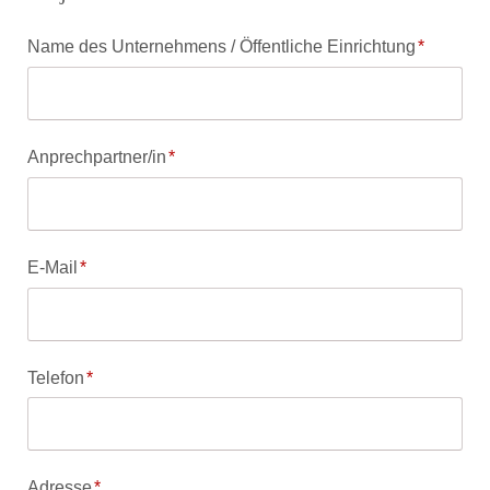
Pflichtfeld
Name des Unternehmens / Öffentliche Einrichtung
*
Pflichtfeld
Anprechpartner/in
*
Pflichtfeld
E-Mail
*
Pflichtfeld
Telefon
*
Pflichtfeld
Adresse
*