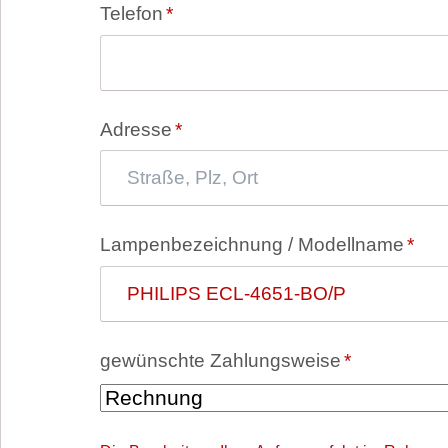
Pflichtfeld
Telefon
*
Pflichtfeld
Adresse
*
Pflichtfeld
Lampenbezeichnung / Modellname
*
Pflichtfeld
gewünschte Zahlungsweise
*