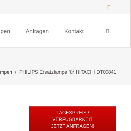
Navigation
überspringen
mpen
Anfragen
Kontakt
Suche
Datenschutz
ampen
PHILIPS Ersatzlampe für HITACHI DT00841
Impressum
TAGESPREIS /
VERFÜGBARKEIT
JETZT ANFRAGEN!