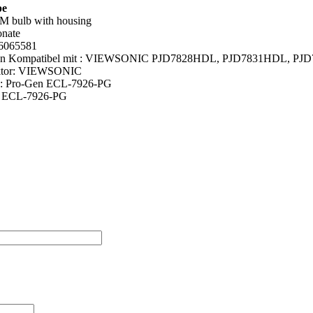
pe
M bulb with housing
onate
6065581
Gen Kompatibel mit : VIEWSONIC PJD7828HDL, PJD7831HDL, PJ
ektor: VIEWSONIC
e: Pro-Gen ECL-7926-PG
: ECL-7926-PG