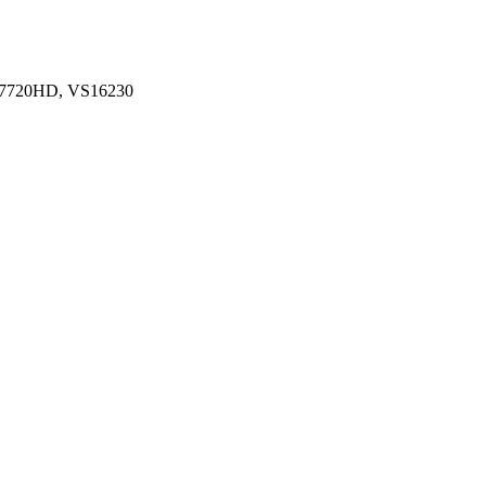
D7720HD, VS16230