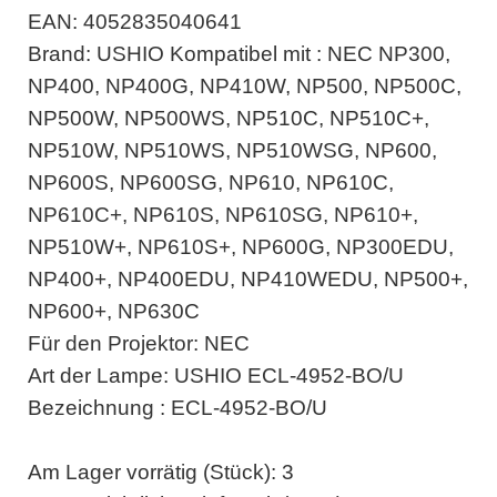
EAN: 4052835040641
Brand: USHIO Kompatibel mit : NEC NP300,
NP400, NP400G, NP410W, NP500, NP500C,
NP500W, NP500WS, NP510C, NP510C+,
NP510W, NP510WS, NP510WSG, NP600,
NP600S, NP600SG, NP610, NP610C,
NP610C+, NP610S, NP610SG, NP610+,
NP510W+, NP610S+, NP600G, NP300EDU,
NP400+, NP400EDU, NP410WEDU, NP500+,
NP600+, NP630C
Für den Projektor: NEC
Art der Lampe: USHIO ECL-4952-BO/U
Bezeichnung : ECL-4952-BO/U
Am Lager vorrätig (Stück): 3