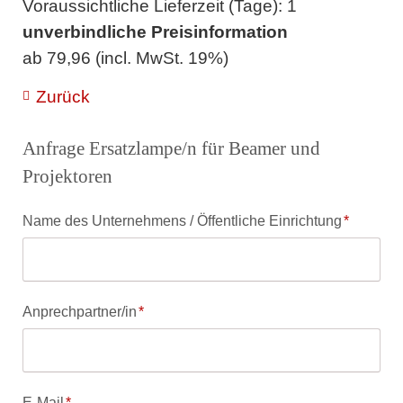
Voraussichtliche Lieferzeit (Tage): 1
unverbindliche Preisinformation
ab 79,96 (incl. MwSt. 19%)
Zurück
Anfrage Ersatzlampe/n für Beamer und
Projektoren
Pflichtfeld
Name des Unternehmens / Öffentliche Einrichtung
*
Pflichtfeld
Anprechpartner/in
*
Pflichtfeld
E-Mail
*