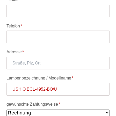
Pflichtfeld
Telefon
*
Pflichtfeld
Adresse
*
Pflichtfeld
Lampenbezeichnung / Modellname
*
Pflichtfeld
gewünschte Zahlungsweise
*