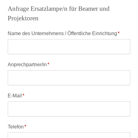
Anfrage Ersatzlampe/n für Beamer und
Projektoren
Pflichtfeld
Name des Unternehmens / Öffentliche Einrichtung
*
Pflichtfeld
Anprechpartner/in
*
Pflichtfeld
E-Mail
*
Pflichtfeld
Telefon
*