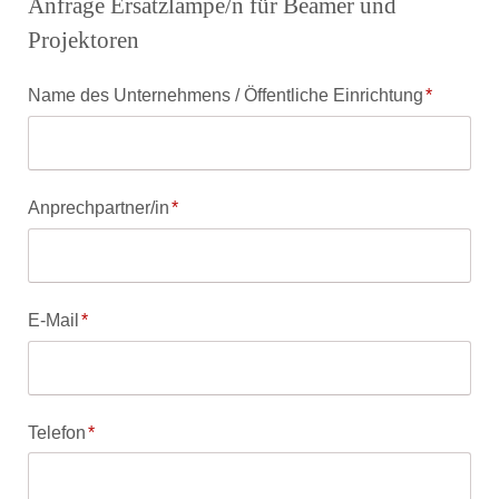
Anfrage Ersatzlampe/n für Beamer und
Projektoren
Pflichtfeld
Name des Unternehmens / Öffentliche Einrichtung
*
Pflichtfeld
Anprechpartner/in
*
Pflichtfeld
E-Mail
*
Pflichtfeld
Telefon
*