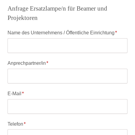
Anfrage Ersatzlampe/n für Beamer und
Projektoren
Pflichtfeld
Name des Unternehmens / Öffentliche Einrichtung
*
Pflichtfeld
Anprechpartner/in
*
Pflichtfeld
E-Mail
*
Pflichtfeld
Telefon
*