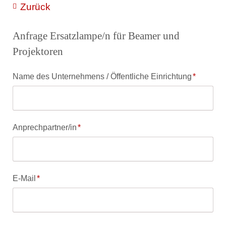
Zurück
Anfrage Ersatzlampe/n für Beamer und
Projektoren
Pflichtfeld
Name des Unternehmens / Öffentliche Einrichtung
*
Pflichtfeld
Anprechpartner/in
*
Pflichtfeld
E-Mail
*