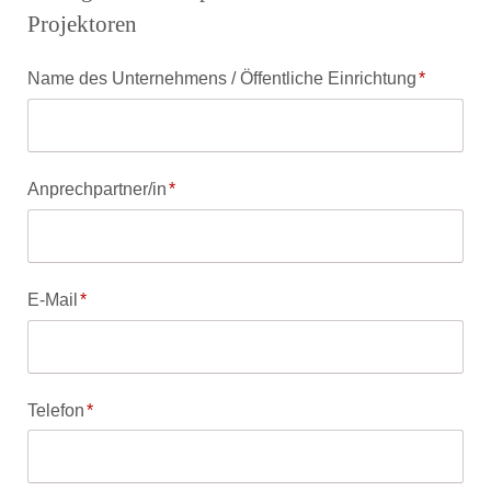
Projektoren
Pflichtfeld
Name des Unternehmens / Öffentliche Einrichtung
*
Pflichtfeld
Anprechpartner/in
*
Pflichtfeld
E-Mail
*
Pflichtfeld
Telefon
*