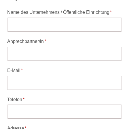
Pflichtfeld
Name des Unternehmens / Öffentliche Einrichtung
*
Pflichtfeld
Anprechpartner/in
*
Pflichtfeld
E-Mail
*
Pflichtfeld
Telefon
*
Pflichtfeld
Adresse
*