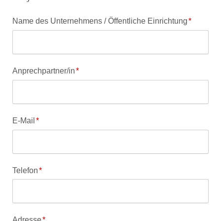
Pflichtfeld
Name des Unternehmens / Öffentliche Einrichtung
*
Pflichtfeld
Anprechpartner/in
*
Pflichtfeld
E-Mail
*
Pflichtfeld
Telefon
*
Pflichtfeld
Adresse
*