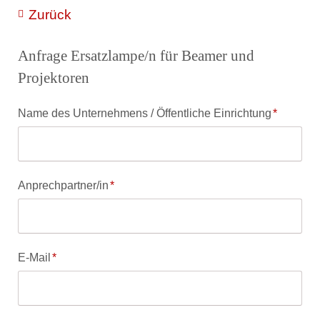
Zurück
Anfrage Ersatzlampe/n für Beamer und
Projektoren
Pflichtfeld
Name des Unternehmens / Öffentliche Einrichtung
*
Pflichtfeld
Anprechpartner/in
*
Pflichtfeld
E-Mail
*