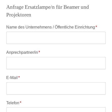
Anfrage Ersatzlampe/n für Beamer und
Projektoren
Pflichtfeld
Name des Unternehmens / Öffentliche Einrichtung
*
Pflichtfeld
Anprechpartner/in
*
Pflichtfeld
E-Mail
*
Pflichtfeld
Telefon
*