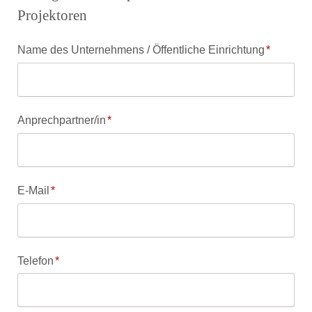
Projektoren
Pflichtfeld
Name des Unternehmens / Öffentliche Einrichtung
*
Pflichtfeld
Anprechpartner/in
*
Pflichtfeld
E-Mail
*
Pflichtfeld
Telefon
*