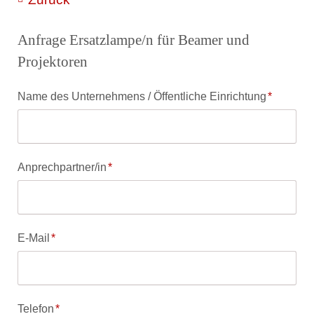
Anfrage Ersatzlampe/n für Beamer und
Projektoren
Pflichtfeld
Name des Unternehmens / Öffentliche Einrichtung
*
Pflichtfeld
Anprechpartner/in
*
Pflichtfeld
E-Mail
*
Pflichtfeld
Telefon
*