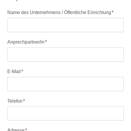
Pflichtfeld
Name des Unternehmens / Öffentliche Einrichtung
*
Pflichtfeld
Anprechpartner/in
*
Pflichtfeld
E-Mail
*
Pflichtfeld
Telefon
*
Pflichtfeld
Adresse
*