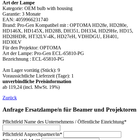
Art der Lampe
Kategorie: OEM bulb with housing
Garantie: 3 Monate
EAN: 4059966231740
Brand: Pro-Gen Kompatibel mit : OPTOMA HD28e, HD280e,
HD146X, HD145X, HD28B, DH351, DH334, HD29He, HD15,
HD28HDR, HT32LV-4K, HD27eH, VDHDGU, EH401,
HD30LV
Für den Projektor: OPTOMA
Art der Lampe: Pro-Gen ECL-65810-PG
Bezeichnung : ECL-65810-PG
Am Lager vorrätig (Stück): 9
Voraussichtliche Lieferzeit (Tage): 1
unverbindliche Preisinformation
ab 119,24 (incl. MwSt. 19%)
Zurück
Anfrage Ersatzlampe/n für Beamer und Projektoren
Pflichtfeld
Name des Unternehmens / Öffentliche Einrichtung
*
Pflichtfeld
Anprechpartner/in
*