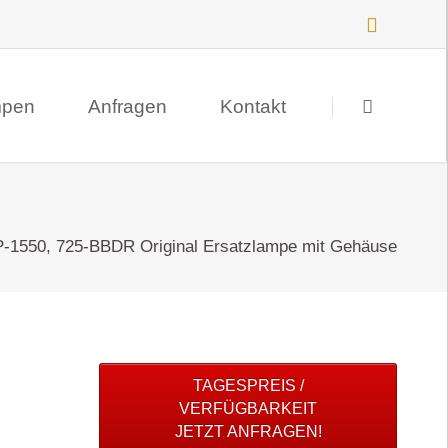
Navigation
überspringen
mpen
Anfragen
Kontakt
Suche
Datenschutz
-1550, 725-BBDR Original Ersatzlampe mit Gehäuse
Impressum
TAGESPREIS /
VERFÜGBARKEIT
JETZT ANFRAGEN!