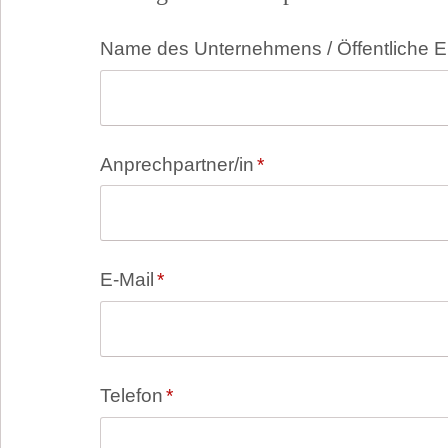
Pflichtfeld
Name des Unternehmens / Öffentliche E
Pflichtfeld
Anprechpartner/in
*
Pflichtfeld
E-Mail
*
Pflichtfeld
Telefon
*