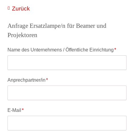
Zurück
Anfrage Ersatzlampe/n für Beamer und
Projektoren
Pflichtfeld
Name des Unternehmens / Öffentliche Einrichtung
*
Pflichtfeld
Anprechpartner/in
*
Pflichtfeld
E-Mail
*