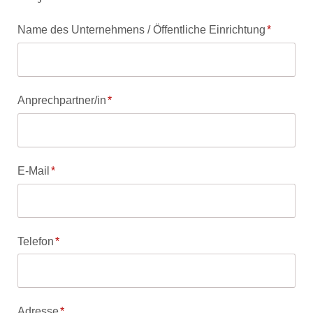
Pflichtfeld
Name des Unternehmens / Öffentliche Einrichtung
*
Pflichtfeld
Anprechpartner/in
*
Pflichtfeld
E-Mail
*
Pflichtfeld
Telefon
*
Pflichtfeld
Adresse
*