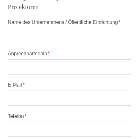
Projektoren
Pflichtfeld
Name des Unternehmens / Öffentliche Einrichtung
*
Pflichtfeld
Anprechpartner/in
*
Pflichtfeld
E-Mail
*
Pflichtfeld
Telefon
*