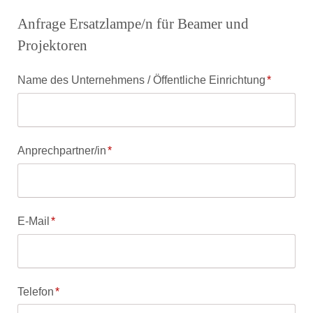
Anfrage Ersatzlampe/n für Beamer und
Projektoren
Pflichtfeld
Name des Unternehmens / Öffentliche Einrichtung
*
Pflichtfeld
Anprechpartner/in
*
Pflichtfeld
E-Mail
*
Pflichtfeld
Telefon
*