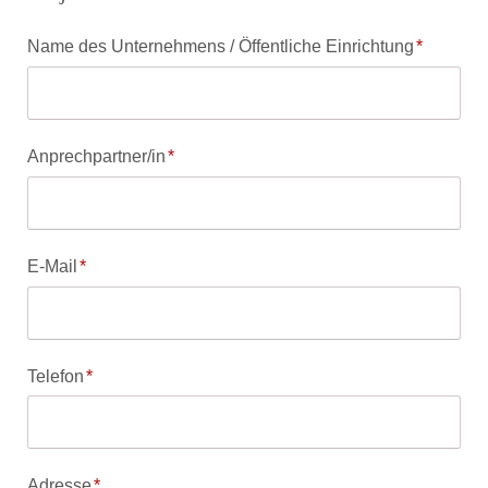
Pflichtfeld
Name des Unternehmens / Öffentliche Einrichtung
*
Pflichtfeld
Anprechpartner/in
*
Pflichtfeld
E-Mail
*
Pflichtfeld
Telefon
*
Pflichtfeld
Adresse
*