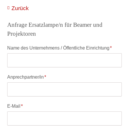
Zurück
Anfrage Ersatzlampe/n für Beamer und
Projektoren
Pflichtfeld
Name des Unternehmens / Öffentliche Einrichtung
*
Pflichtfeld
Anprechpartner/in
*
Pflichtfeld
E-Mail
*